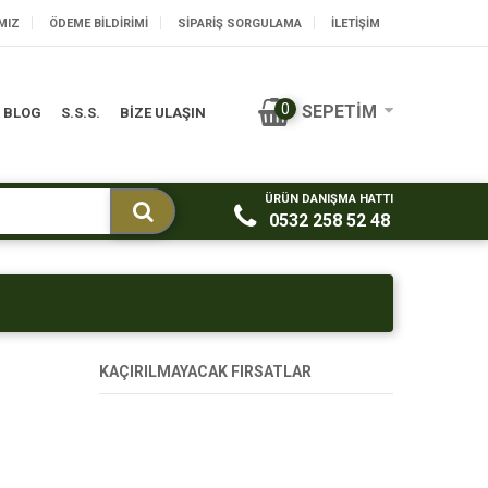
MIZ
ÖDEME BILDIRIMI
SIPARIŞ SORGULAMA
İLETİŞİM
0
SEPETIM
BLOG
S.S.S.
BİZE ULAŞIN
ÜRÜN DANIŞMA HATTI
0532 258 52 48
KAÇIRILMAYACAK FIRSATLAR