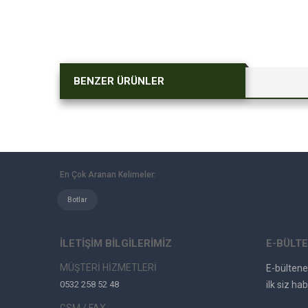
BENZER ÜRÜNLER
En Çok Aranan Kelimeler:
Botlar
İLETİŞİM BİLGİLERİMİZ
E-BÜLTE
MÜŞTERİ HİZMETLERİ
E-bülten
0532 258 52 48
ilk siz hab