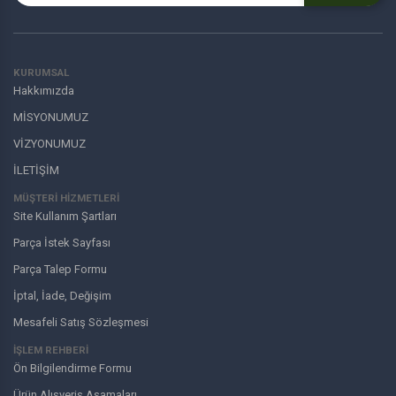
KURUMSAL
Hakkımızda
MİSYONUMUZ
VİZYONUMUZ
İLETİŞİM
MÜŞTERI HIZMETLERI
Site Kullanım Şartları
Parça İstek Sayfası
Parça Talep Formu
İptal, İade, Değişim
Mesafeli Satış Sözleşmesi
İŞLEM REHBERİ
Ön Bilgilendirme Formu
Ürün Alışveriş Aşamaları