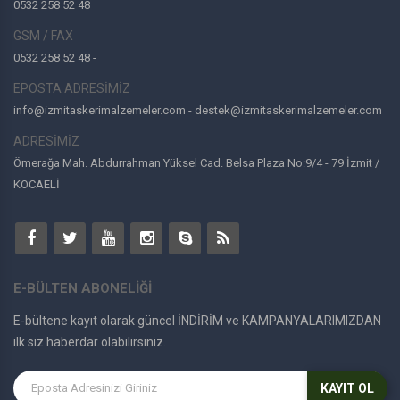
0532 258 52 48
GSM / FAX
0532 258 52 48 -
EPOSTA ADRESİMİZ
info@izmitaskerimalzemeler.com - destek@izmitaskerimalzemeler.com
ADRESİMİZ
Ömerağa Mah. Abdurrahman Yüksel Cad. Belsa Plaza No:9/4 - 79 İzmit /
KOCAELİ
E-BÜLTEN ABONELİĞİ
E-bültene kayıt olarak güncel İNDİRİM ve KAMPANYALARIMIZDAN
ilk siz haberdar olabilirsiniz.
KAYIT OL