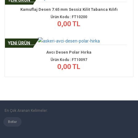
YENİ ÜRÜN
Kamuflaj Desen 7.65 mm Sessiz Kilit Tabanca Kılıfı
Ürün Kodu : FT10200
0,00 TL
YENİ ÜRÜN
Avcı Desen Polar Hırka
Ürün Kodu : FT10097
0,00 TL
En Çok Aranan Kelimeler:
Botlar