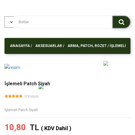
ANASAYFA
/
AKSESUARLAR /
ARMA, PATCH, ROZET /
İŞLEMELI
PATCH SIYAH
İşlemeli Patch Siyah
0 Yorum
İşlemeli Patch Siyah
10,80
TL
( KDV Dahil )