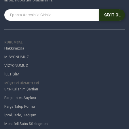
ilk siz haberdar olabilirsiniz.
KAYIT OL
KURUMSAL
Hakkımızda
MİSYONUMUZ
VİZYONUMUZ
İLETİŞİM
MÜŞTERI HIZMETLERI
Site Kullanım Şartları
Parça İstek Sayfası
Parça Talep Formu
İptal, İade, Değişim
Mesafeli Satış Sözleşmesi