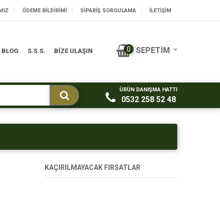
MIZ
ÖDEME BILDIRIMI
SIPARIŞ SORGULAMA
İLETİŞİM
0
SEPETIM
BLOG
S.S.S.
BİZE ULAŞIN
ÜRÜN DANIŞMA HATTI
0532 258 52 48
KAÇIRILMAYACAK FIRSATLAR