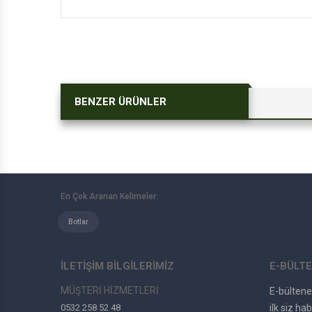
BENZER ÜRÜNLER
En Çok Aranan Kelimeler:
Botlar
İLETİŞİM BİLGİLERİMİZ
E-BÜLTE
MÜŞTERİ HİZMETLERİ
E-bülten
0532 258 52 48
ilk siz hab