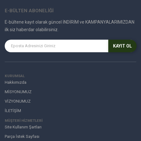
E-BÜLTEN ABONELİĞİ
E-bültene kayıt olarak güncel İNDİRİM ve KAMPANYALARIMIZDAN
ilk siz haberdar olabilirsiniz.
KAYIT OL
KURUMSAL
Hakkımızda
MİSYONUMUZ
VİZYONUMUZ
İLETİŞİM
MÜŞTERI HIZMETLERI
Site Kullanım Şartları
Parça İstek Sayfası