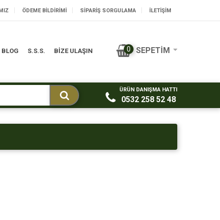
MIZ
ÖDEME BILDIRIMI
SIPARIŞ SORGULAMA
İLETİŞİM
0
SEPETIM
BLOG
S.S.S.
BİZE ULAŞIN
ÜRÜN DANIŞMA HATTI
0532 258 52 48