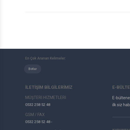
En Çok Aranan Kelimeler:
Botlar
İLETİŞİM BİLGİLERİMİZ
E-BÜLTE
MÜŞTERİ HİZMETLERİ
E-bülten
0532 258 52 48
ilk siz hab
GSM / FAX
0532 258 52 48 -