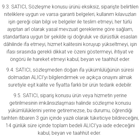
9.3. SATICI, Sözleşme konusu ürünü eksiksiz, siparişte belirtilen
niteliklere uygun ve varsa garanti belgeleri, kullanım kılavuzları
işin gereği olan bilgi ve belgeler ile teslim etmeyi, her türlü
ayıptan arî olarak yasal mevzuat gereklerine göre sağlam,
standartlara uygun bir şekilde işi doğruluk ve dürüstlük esasları
dâhilinde ifa etmeyi, hizmet kalitesini koruyup yükseltmeyi, işin
ifası sırasında gerekli dikkat ve özeni göstermeyi, ihtiyat ve
öngörü ile hareket etmeyi kabul, beyan ve taahhüt eder.
9.4. SATICI, sözleşmeden doğan ifa yükümlülüğünün süresi
dolmadan ALICI’yı bilgilendirmek ve açıkça onayını almak
suretiyle eşit kalite ve fiyatta farklı bir ürün tedarik edebilir.
9.5. SATICI, sipariş konusu ürün veya hizmetin yerine
getirilmesinin imkânsızlaşması halinde sözleşme konusu
yükümlülüklerini yerine getiremezse, bu durumu, öğrendiği
tarihten itibaren 3 gün içinde yazılı olarak tüketiciye bildireceğini,
14 günlük süre içinde toplam bedeli ALICI’ya iade edeceğini
kabul, beyan ve taahhüt eder.