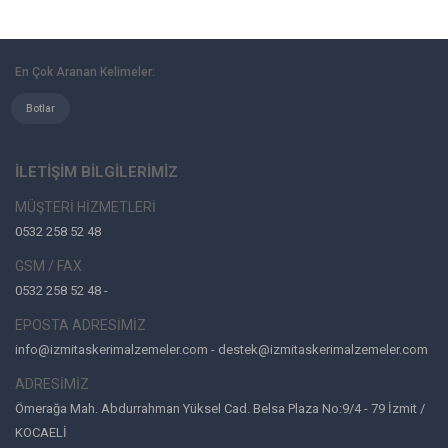
En Çok Aranan Kelimeler:
Botlar
İLETİŞİM BİLGİLERİMİZ
MÜŞTERİ HİZMETLERİ
0532 258 52 48
GSM / FAX
0532 258 52 48 -
EPOSTA ADRESİMİZ
info@izmitaskerimalzemeler.com - destek@izmitaskerimalzemeler.com
ADRESİMİZ
Ömerağa Mah. Abdurrahman Yüksel Cad. Belsa Plaza No:9/4 - 79 İzmit /
KOCAELİ