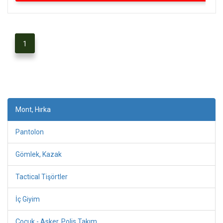
1
Mont, Hırka
Pantolon
Gömlek, Kazak
Tactical Tişörtler
İç Giyim
Çocuk - Asker, Polis Takım