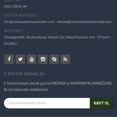
GSM / FAX
0532 258 52 48 -
EPOSTA ADRESİMİZ
info@izmitaskerimalzemeler.com - destek@izmitaskerimalzemeler.com
ADRESİMİZ
Ömerağa Mah. Abdurrahman Yüksel Cad. Belsa Plaza No:9/4 - 79 İzmit /
KOCAELİ
E-BÜLTEN ABONELİĞİ
E-bültene kayıt olarak güncel İNDİRİM ve KAMPANYALARIMIZDAN
ilk siz haberdar olabilirsiniz.
KAYIT OL