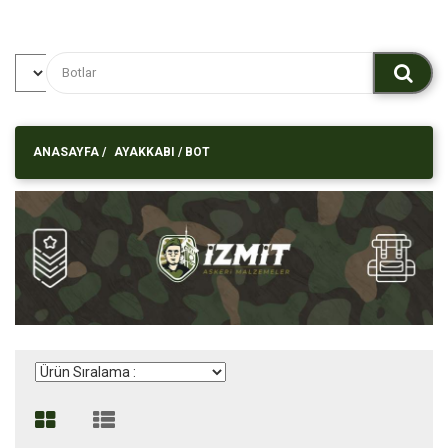
ANASAYFA
/
AYAKKABI
/
BOT