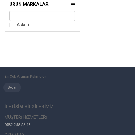
ÜRÜN MARKALAR
Askeri
En Çok Aranan Kelimeler:
Botlar
İLETİŞİM BİLGİLERİMİZ
MÜŞTERİ HİZMETLERİ
0532 258 52 48